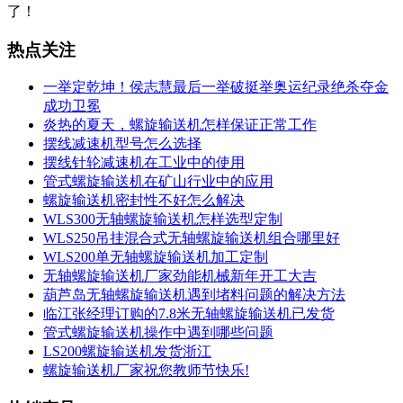
了！
热点关注
一举定乾坤！侯志慧最后一举破挺举奥运纪录绝杀夺金
成功卫冕
炎热的夏天，螺旋输送机怎样保证正常工作
摆线减速机型号怎么选择
摆线针轮减速机在工业中的使用
管式螺旋输送机在矿山行业中的应用
螺旋输送机密封性不好怎么解决
WLS300无轴螺旋输送机怎样选型定制
WLS250吊挂混合式无轴螺旋输送机组合哪里好
WLS200单无轴螺旋输送机加工定制
无轴螺旋输送机厂家劲能机械新年开工大吉
葫芦岛无轴螺旋输送机遇到堵料问题的解决方法
临江张经理订购的7.8米无轴螺旋输送机已发货
管式螺旋输送机操作中遇到哪些问题
LS200螺旋输送机发货浙江
螺旋输送机厂家祝您教师节快乐!