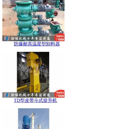
防爆耐高温星型卸料器
TD型皮带斗式提升机