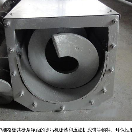
中细格栅其栅条净距的除污机栅渣和压滤机泥饼等物料。环保性