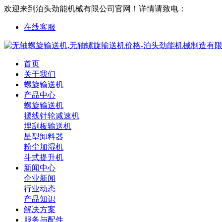
欢迎来到泊头劲能机械有限公司官网！
详情请致电：
186327615
在线客服
首页
关于我们
螺旋输送机
产品中心
螺旋输送机
摆线针轮减速机
埋刮板输送机
星型卸料器
粉尘加湿机
斗式提升机
新闻中心
企业新闻
行业动态
产品知识
解决方案
服务与配件