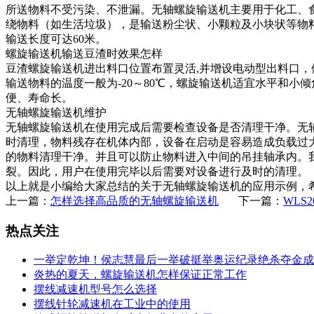
所送物料不受污染、不泄漏。无轴螺旋输送机主要用于化工、
绕物料（如生活垃圾），是输送粉尘状、小颗粒及小块状等物料
输送长度可达60米。
螺旋输送机输送豆渣时效果怎样
豆渣螺旋输送机进出料口位置布置灵活,并增设电动型出料口，
输送物料的温度一般为-20～80℃，螺旋输送机适宜水平和小
便、寿命长。
无轴螺旋输送机维护
无轴螺旋输送机在使用完成后需要检查设备是否清理干净。无
时清理，物料残存在机体内部，设备在启动是容易造成负载过
的物料清理干净。并且可以防止物料进入中间的吊挂轴承内。
裂。因此，用户在使用完毕以后需要对设备进行及时的清理。
以上就是小编给大家总结的关于无轴螺旋输送机的应用示例，
上一篇：
怎样选择高品质的无轴螺旋输送机
下一篇：
WLS
热点关注
一举定乾坤！侯志慧最后一举破挺举奥运纪录绝杀夺金成
炎热的夏天，螺旋输送机怎样保证正常工作
摆线减速机型号怎么选择
摆线针轮减速机在工业中的使用