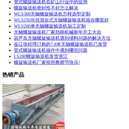
管式螺旋输送机在矿山行业中的应用
螺旋输送机密封性不好怎么解决
WLS300无轴螺旋输送机怎样选型定制
WLS250吊挂混合式无轴螺旋输送机组合哪里好
WLS200单无轴螺旋输送机加工定制
无轴螺旋输送机厂家劲能机械新年开工大吉
葫芦岛无轴螺旋输送机遇到堵料问题的解决方法
临江张经理订购的7.8米无轴螺旋输送机已发货
管式螺旋输送机操作中遇到哪些问题
LS200螺旋输送机发货浙江
螺旋输送机厂家祝您教师节快乐!
热销产品