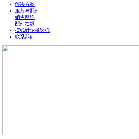
解决方案
服务与配件
销售网络
配件在线
摆线针轮减速机
联系我们