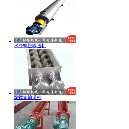
水冷螺旋输送机
双螺旋输送机