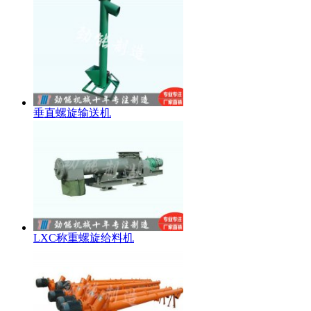
垂直螺旋输送机
LXC称重螺旋给料机