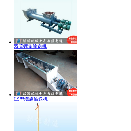
双管螺旋输送机
LS型螺旋输送机